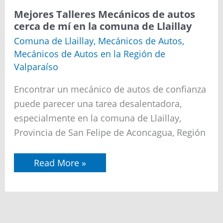
de
mí
Mejores Talleres Mecánicos de autos
en
cerca de mí en la comuna de Llaillay
la
comuna
Comuna de Llaillay
,
Mecánicos de Autos
,
de
Mecánicos de Autos en la Región de
San
Felipe
Valparaíso
Encontrar un mecánico de autos de confianza
puede parecer una tarea desalentadora,
especialmente en la comuna de Llaillay,
Provincia de San Felipe de Aconcagua, Región
Mejores
Read More »
Talleres
Mecánicos
de
autos
cerca
de