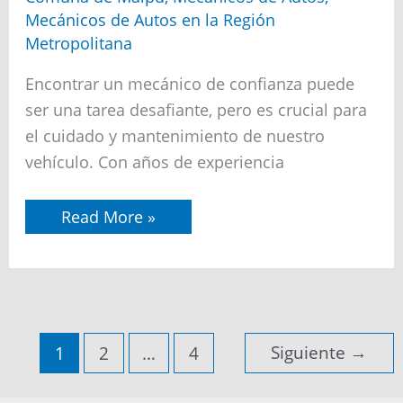
autos
Mecánicos de Autos en la Región
cerca
de
Metropolitana
mí
en
Encontrar un mecánico de confianza puede
la
comuna
ser una tarea desafiante, pero es crucial para
de
el cuidado y mantenimiento de nuestro
Maipú
vehículo. Con años de experiencia
Read More »
Siguiente
→
1
2
…
4