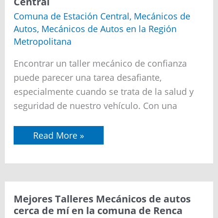
Central
de
autos
Comuna de Estación Central
,
Mecánicos de
cerca
Autos
,
Mecánicos de Autos en la Región
de
mí
Metropolitana
en
la
Encontrar un taller mecánico de confianza
comuna
de
puede parecer una tarea desafiante,
Estación
Central
especialmente cuando se trata de la salud y
seguridad de nuestro vehículo. Con una
Read More »
Mejores
Mejores Talleres Mecánicos de autos
Talleres
cerca de mí en la comuna de Renca
Mecánicos