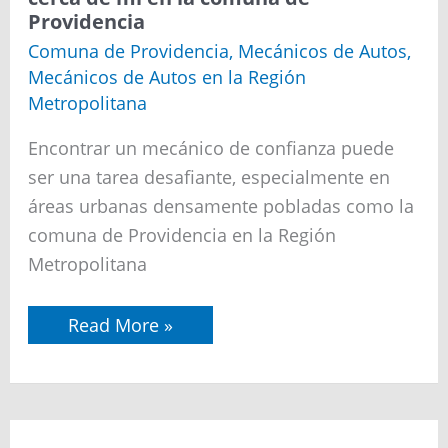
Mecánicos
Providencia
de
autos
Comuna de Providencia
,
Mecánicos de Autos
,
cerca
Mecánicos de Autos en la Región
de
mí
Metropolitana
en
la
Encontrar un mecánico de confianza puede
comuna
de
ser una tarea desafiante, especialmente en
Providencia
áreas urbanas densamente pobladas como la
comuna de Providencia en la Región
Metropolitana
Read More »