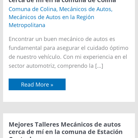
Mecánicos
de
Comuna de Colina
,
Mecánicos de Autos
,
autos
Mecánicos de Autos en la Región
cerca
de
Metropolitana
mí
en
Encontrar un buen mecánico de autos es
la
comuna
fundamental para asegurar el cuidado óptimo
de
de nuestro vehículo. Con mi experiencia en el
Colina
sector automotriz, comprendo la […]
Read More »
Mejores
Mejores Talleres Mecánicos de autos
Talleres
cerca de mí en la comuna de Estación
Mecánicos