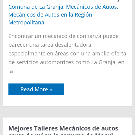
Mecánicos
de
Comuna de La Granja
,
Mecánicos de Autos
,
autos
Mecánicos de Autos en la Región
cerca
de
Metropolitana
mí
en
Encontrar un mecánico de confianza puede
la
comuna
parecer una tarea desalentadora,
de
especialmente en áreas con una amplia oferta
La
Granja
de servicios automotrices como La Granja, en
la
Read More »
Mejores
Mejores Talleres Mecánicos de autos
Talleres