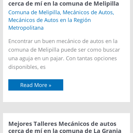
Talleres
cerca de mí en la comuna de Melipilla
Mecánicos
de
Comuna de Melipilla
,
Mecánicos de Autos
,
autos
Mecánicos de Autos en la Región
cerca
de
Metropolitana
mí
en
Encontrar un buen mecánico de autos en la
la
comuna
comuna de Melipilla puede ser como buscar
de
una aguja en un pajar. Con tantas opciones
Melipilla
disponibles, es
Read More »
Mejores
Mejores Talleres Mecánicos de autos
Talleres
cerca de mí en la comuna de La Granja