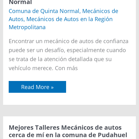
Normal
de
autos
Comuna de Quinta Normal
,
Mecánicos de
cerca
Autos
,
Mecánicos de Autos en la Región
de
mí
Metropolitana
en
la
Encontrar un mecánico de autos de confianza
comuna
de
puede ser un desafío, especialmente cuando
Quinta
Normal
se trata de la atención detallada que su
vehículo merece. Con más
Read More »
Mejores
Mejores Talleres Mecánicos de autos
Talleres
cerca de mí en la comuna de Pudahuel
Mecánicos