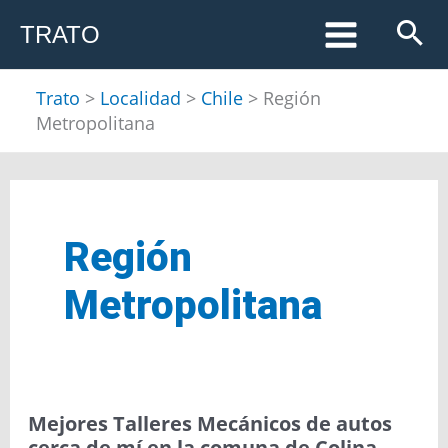
Ir
TRATO
al
contenido
Trato
>
Localidad
>
Chile
>
Región
Metropolitana
Región
Metropolitana
Mejores
Mejores Talleres Mecánicos de autos
Talleres
cerca de mí en la comuna de Colina