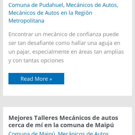
de
Comuna de Pudahuel
,
Mecánicos de Autos
,
autos
Mecánicos de Autos en la Región
cerca
de
Metropolitana
mí
en
Encontrar un mecánico de confianza puede
la
comuna
ser tan desafiante como hallar una aguja en
de
un pajar, especialmente en áreas tan amplias
Pudahuel
y con tantas opciones
Read More »
Mejores
Mejores Talleres Mecánicos de autos
Talleres
cerca de mí en la comuna de Maipú
Mecánicos
de
Comuna de Maipú
,
Mecánicos de Autos
,