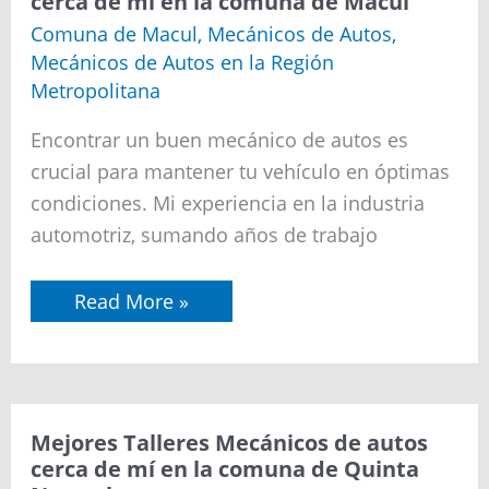
cerca de mí en la comuna de Macul
Mecánicos
de
Comuna de Macul
,
Mecánicos de Autos
,
autos
Mecánicos de Autos en la Región
cerca
de
Metropolitana
mí
en
Encontrar un buen mecánico de autos es
la
comuna
crucial para mantener tu vehículo en óptimas
de
condiciones. Mi experiencia en la industria
Macul
automotriz, sumando años de trabajo
Read More »
Mejores
Mejores Talleres Mecánicos de autos
Talleres
cerca de mí en la comuna de Quinta
Mecánicos