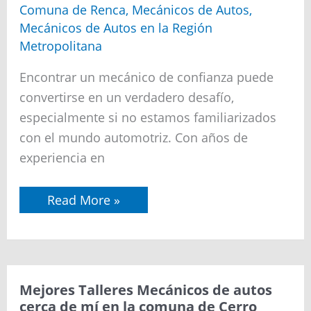
de
Comuna de Renca
,
Mecánicos de Autos
,
autos
Mecánicos de Autos en la Región
cerca
de
Metropolitana
mí
en
Encontrar un mecánico de confianza puede
la
comuna
convertirse en un verdadero desafío,
de
especialmente si no estamos familiarizados
Renca
con el mundo automotriz. Con años de
experiencia en
Read More »
Mejores
Mejores Talleres Mecánicos de autos
Talleres
cerca de mí en la comuna de Cerro