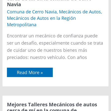
Mecánicos
Navia
de
autos
Comuna de Cerro Navia
,
Mecánicos de Autos
,
cerca
Mecánicos de Autos en la Región
de
mí
Metropolitana
en
la
Encontrar un mecánico de confianza puede
comuna
de
ser un desafío, especialmente cuando se trata
Cerro
Navia
de cuidar uno de nuestros bienes más
preciados: nuestro vehículo. Con años
Read More »
Mejores
Mejores Talleres Mecánicos de autos
Talleres
cerca de mí en la comuna de