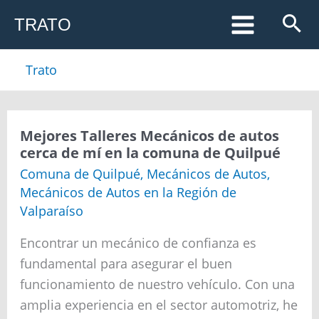
Ir
TRATO
al
contenido
Trato
Mejores
Mejores Talleres Mecánicos de autos
Talleres
cerca de mí en la comuna de Quilpué
Mecánicos
de
Comuna de Quilpué
,
Mecánicos de Autos
,
autos
Mecánicos de Autos en la Región de
cerca
de
Valparaíso
mí
en
Encontrar un mecánico de confianza es
la
comuna
fundamental para asegurar el buen
de
funcionamiento de nuestro vehículo. Con una
Quilpué
amplia experiencia en el sector automotriz, he