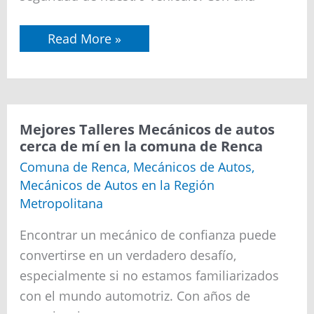
Read More »
Mejores
Mejores Talleres Mecánicos de autos
Talleres
cerca de mí en la comuna de Renca
Mecánicos
de
Comuna de Renca
,
Mecánicos de Autos
,
autos
Mecánicos de Autos en la Región
cerca
de
Metropolitana
mí
en
Encontrar un mecánico de confianza puede
la
comuna
convertirse en un verdadero desafío,
de
especialmente si no estamos familiarizados
Renca
con el mundo automotriz. Con años de