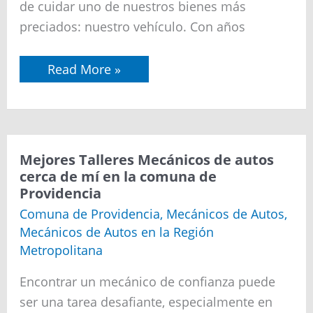
Navia
de cuidar uno de nuestros bienes más
preciados: nuestro vehículo. Con años
Read More »
Mejores
Mejores Talleres Mecánicos de autos
Talleres
cerca de mí en la comuna de
Mecánicos
Providencia
de
autos
Comuna de Providencia
,
Mecánicos de Autos
,
cerca
Mecánicos de Autos en la Región
de
mí
Metropolitana
en
la
Encontrar un mecánico de confianza puede
comuna
de
ser una tarea desafiante, especialmente en
Providencia