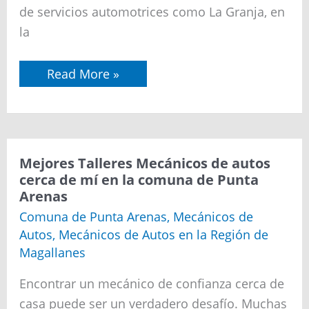
Granja
de servicios automotrices como La Granja, en
la
Read More »
Mejores
Mejores Talleres Mecánicos de autos
Talleres
cerca de mí en la comuna de Punta
Mecánicos
Arenas
de
autos
Comuna de Punta Arenas
,
Mecánicos de
cerca
Autos
,
Mecánicos de Autos en la Región de
de
mí
Magallanes
en
la
Encontrar un mecánico de confianza cerca de
comuna
de
casa puede ser un verdadero desafío. Muchas