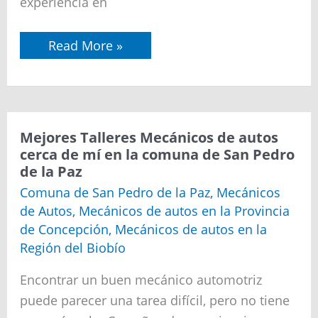
experiencia en
Read More »
Mejores
Mejores Talleres Mecánicos de autos
Talleres
cerca de mí en la comuna de San Pedro
Mecánicos
de la Paz
de
autos
Comuna de San Pedro de la Paz
,
Mecánicos
cerca
de Autos
,
Mecánicos de autos en la Provincia
de
mí
de Concepción
,
Mecánicos de autos en la
en
Región del Biobío
la
comuna
de
Encontrar un buen mecánico automotriz
San
puede parecer una tarea difícil, pero no tiene
Pedro
de