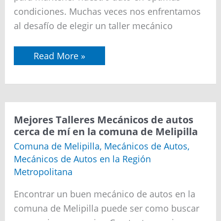
de
condiciones. Muchas veces nos enfrentamos
Conchalí
al desafío de elegir un taller mecánico
Read More »
Mejores
Mejores Talleres Mecánicos de autos
Talleres
cerca de mí en la comuna de Melipilla
Mecánicos
de
Comuna de Melipilla
,
Mecánicos de Autos
,
autos
Mecánicos de Autos en la Región
cerca
de
Metropolitana
mí
en
Encontrar un buen mecánico de autos en la
la
comuna
comuna de Melipilla puede ser como buscar
de