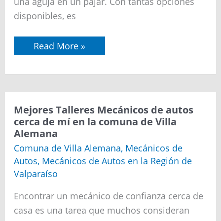
una aguja en un pajar. Con tantas opciones
Melipilla
disponibles, es
Read More »
Mejores
Mejores Talleres Mecánicos de autos
Talleres
cerca de mí en la comuna de Villa
Mecánicos
Alemana
de
autos
Comuna de Villa Alemana
,
Mecánicos de
cerca
Autos
,
Mecánicos de Autos en la Región de
de
mí
Valparaíso
en
la
Encontrar un mecánico de confianza cerca de
comuna
de
casa es una tarea que muchos consideran
Villa