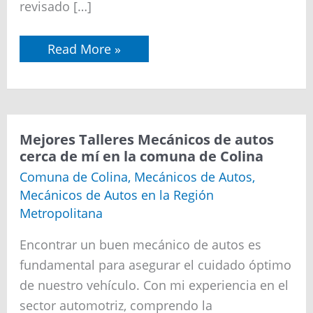
revisado […]
Read More »
Mejores
Mejores Talleres Mecánicos de autos
Talleres
cerca de mí en la comuna de Colina
Mecánicos
de
Comuna de Colina
,
Mecánicos de Autos
,
autos
Mecánicos de Autos en la Región
cerca
de
Metropolitana
mí
en
Encontrar un buen mecánico de autos es
la
comuna
fundamental para asegurar el cuidado óptimo
de
de nuestro vehículo. Con mi experiencia en el
Colina
sector automotriz, comprendo la