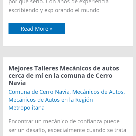
por qué serlo. Con años de experiencia
la
Paz
escribiendo y explorando el mundo
Read More »
Mejores
Mejores Talleres Mecánicos de autos
Talleres
cerca de mí en la comuna de Cerro
Mecánicos
Navia
de
autos
Comuna de Cerro Navia
,
Mecánicos de Autos
,
cerca
Mecánicos de Autos en la Región
de
mí
Metropolitana
en
la
Encontrar un mecánico de confianza puede
comuna
de
ser un desafío, especialmente cuando se trata
Cerro