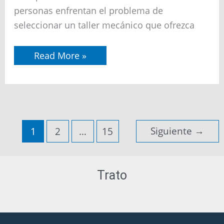
Punta
Arenas
personas enfrentan el problema de
seleccionar un taller mecánico que ofrezca
Read More »
Siguiente
→
1
2
…
15
Trato