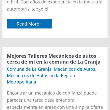
Alemana
difícil. Con años de experiencia en la industria
automotriz, tengo el
Read More »
Mejores
Mejores Talleres Mecánicos de autos
Talleres
cerca de mí en la comuna de La Granja
Mecánicos
de
Comuna de La Granja
,
Mecánicos de Autos
,
autos
Mecánicos de Autos en la Región
cerca
de
Metropolitana
mí
en
Encontrar un mecánico de confianza puede
la
comuna
parecer una tarea desalentadora,
de
especialmente en áreas con una amplia oferta
La