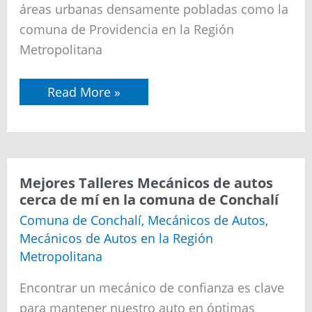
áreas urbanas densamente pobladas como la
comuna de Providencia en la Región
Metropolitana
Read More »
Mejores
Mejores Talleres Mecánicos de autos
Talleres
cerca de mí en la comuna de Conchalí
Mecánicos
de
Comuna de Conchalí
,
Mecánicos de Autos
,
autos
Mecánicos de Autos en la Región
cerca
de
Metropolitana
mí
en
Encontrar un mecánico de confianza es clave
la
comuna
para mantener nuestro auto en óptimas