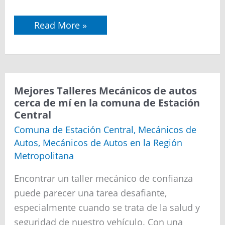
Read More »
Mejores
Mejores Talleres Mecánicos de autos
Talleres
cerca de mí en la comuna de Estación
Mecánicos
Central
de
autos
Comuna de Estación Central
,
Mecánicos de
cerca
Autos
,
Mecánicos de Autos en la Región
de
mí
Metropolitana
en
la
Encontrar un taller mecánico de confianza
comuna
de
puede parecer una tarea desafiante,
Estación
Central
especialmente cuando se trata de la salud y
seguridad de nuestro vehículo. Con una