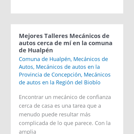
Mejores
Mejores Talleres Mecánicos de
Talleres
autos cerca de mí en la comuna
Mecánicos
de Hualpén
de
autos
Comuna de Hualpén
,
Mecánicos de
cerca
Autos
,
Mecánicos de autos en la
de
mí
Provincia de Concepción
,
Mecánicos
en
de autos en la Región del Biobío
la
comuna
de
Encontrar un mecánico de confianza
Hualpén
cerca de casa es una tarea que a
menudo puede resultar más
complicada de lo que parece. Con la
amplia