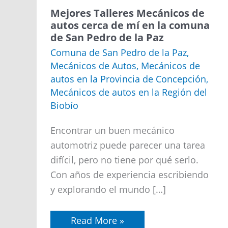
Mejores
Mejores Talleres Mecánicos de
Talleres
autos cerca de mí en la comuna
Mecánicos
de San Pedro de la Paz
de
autos
Comuna de San Pedro de la Paz
,
cerca
Mecánicos de Autos
,
Mecánicos de
de
mí
autos en la Provincia de Concepción
,
en
Mecánicos de autos en la Región del
la
comuna
Biobío
de
San
Encontrar un buen mecánico
Pedro
de
automotriz puede parecer una tarea
la
Paz
difícil, pero no tiene por qué serlo.
Con años de experiencia escribiendo
y explorando el mundo […]
Read More »