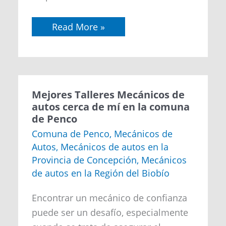
Read More »
Mejores
Mejores Talleres Mecánicos de
Talleres
autos cerca de mí en la comuna
Mecánicos
de Penco
de
autos
Comuna de Penco
,
Mecánicos de
cerca
Autos
,
Mecánicos de autos en la
de
mí
Provincia de Concepción
,
Mecánicos
en
de autos en la Región del Biobío
la
comuna
de
Encontrar un mecánico de confianza
Penco
puede ser un desafío, especialmente