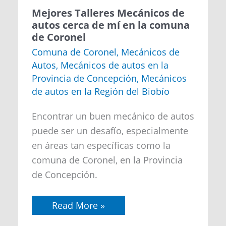
Mejores
Mejores Talleres Mecánicos de
Talleres
autos cerca de mí en la comuna
Mecánicos
de Coronel
de
autos
Comuna de Coronel
,
Mecánicos de
cerca
Autos
,
Mecánicos de autos en la
de
mí
Provincia de Concepción
,
Mecánicos
en
de autos en la Región del Biobío
la
comuna
de
Encontrar un buen mecánico de autos
Coronel
puede ser un desafío, especialmente
en áreas tan específicas como la
comuna de Coronel, en la Provincia
de Concepción.
Read More »