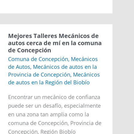
Mejores
Mejores Talleres Mecánicos de
Talleres
autos cerca de mí en la comuna
Mecánicos
de Concepción
de
autos
Comuna de Concepción
,
Mecánicos
cerca
de Autos
,
Mecánicos de autos en la
de
mí
Provincia de Concepción
,
Mecánicos
en
de autos en la Región del Biobío
la
comuna
de
Encontrar un mecánico de confianza
Concepción
puede ser un desafío, especialmente
en una zona tan amplia como la
comuna de Concepción, Provincia de
Concepción, Región Biobío