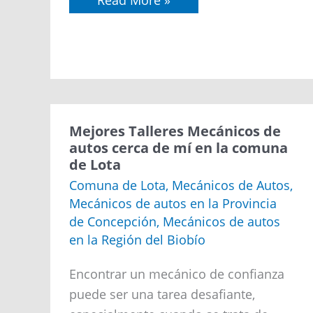
Mejores
Mejores Talleres Mecánicos de
Talleres
autos cerca de mí en la comuna
Mecánicos
de Lota
de
autos
Comuna de Lota
,
Mecánicos de Autos
,
cerca
Mecánicos de autos en la Provincia
de
mí
de Concepción
,
Mecánicos de autos
en
en la Región del Biobío
la
comuna
de
Encontrar un mecánico de confianza
Lota
puede ser una tarea desafiante,