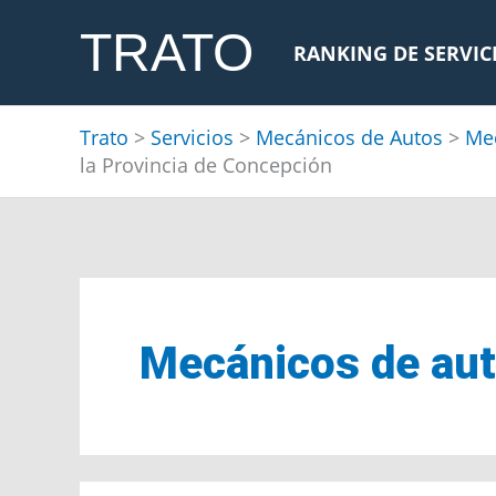
Ir
TRATO
al
RANKING DE SERVIC
contenido
Trato
>
Servicios
>
Mecánicos de Autos
>
Mec
la Provincia de Concepción
Mecánicos de aut