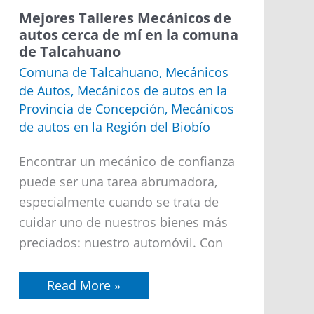
Mejores
Mejores Talleres Mecánicos de
Talleres
autos cerca de mí en la comuna
Mecánicos
de Talcahuano
de
autos
Comuna de Talcahuano
,
Mecánicos
cerca
de Autos
,
Mecánicos de autos en la
de
mí
Provincia de Concepción
,
Mecánicos
en
de autos en la Región del Biobío
la
comuna
de
Encontrar un mecánico de confianza
Talcahuano
puede ser una tarea abrumadora,
especialmente cuando se trata de
cuidar uno de nuestros bienes más
preciados: nuestro automóvil. Con
Read More »