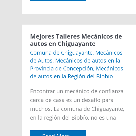
Mejores
Mejores Talleres Mecánicos de
Talleres
autos en Chiguayante
Mecánicos
de
Comuna de Chiguayante
,
Mecánicos
autos
de Autos
,
Mecánicos de autos en la
en
Chiguayante
Provincia de Concepción
,
Mecánicos
de autos en la Región del Biobío
Encontrar un mecánico de confianza
cerca de casa es un desafío para
muchos. La comuna de Chiguayante,
en la región del Biobío, no es una
Read More »