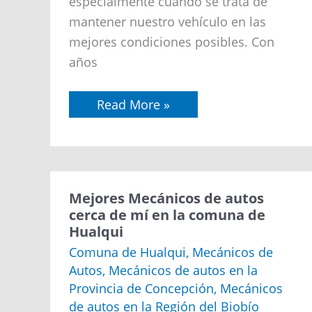
especialmente cuando se trata de
mantener nuestro vehículo en las
mejores condiciones posibles. Con
años
Read More »
Mejores
Mejores Mecánicos de autos
Mecánicos
cerca de mí en la comuna de
de
Hualqui
autos
cerca
Comuna de Hualqui
,
Mecánicos de
de
Autos
,
Mecánicos de autos en la
mí
en
Provincia de Concepción
,
Mecánicos
la
de autos en la Región del Biobío
comuna