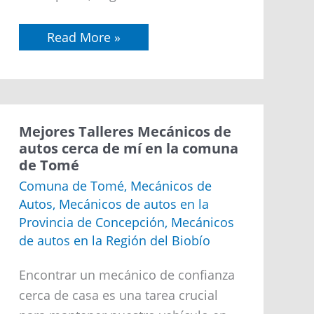
Read More »
Mejores
Mejores Talleres Mecánicos de
Talleres
autos cerca de mí en la comuna
Mecánicos
de Tomé
de
autos
Comuna de Tomé
,
Mecánicos de
cerca
Autos
,
Mecánicos de autos en la
de
mí
Provincia de Concepción
,
Mecánicos
en
de autos en la Región del Biobío
la
comuna
de
Encontrar un mecánico de confianza
Tomé
cerca de casa es una tarea crucial