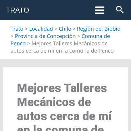
Ir
TRATO
al
contenido
Trato
>
Localidad
>
Chile
>
Región del Biobio
>
Provincia de Concepción
>
Comuna de
Penco
>
Mejores Talleres Mecánicos de
autos cerca de mí en la comuna de Penco
Mejores Talleres
Mecánicos de
autos cerca de mí
en la comuna de