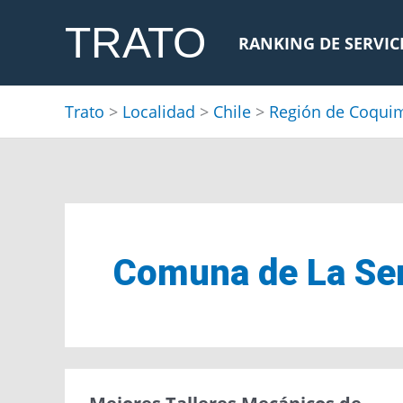
Ir
TRATO
al
RANKING DE SERVIC
contenido
Trato
>
Localidad
>
Chile
>
Región de Coqui
Comuna de La Se
Mejores