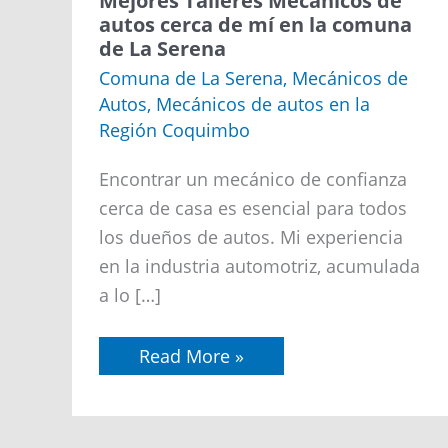
Mejores Talleres Mecánicos de
Talleres
autos cerca de mí en la comuna
Mecánicos
de La Serena
de
autos
Comuna de La Serena
,
Mecánicos de
cerca
Autos
,
Mecánicos de autos en la
de
mí
Región Coquimbo
en
la
comuna
Encontrar un mecánico de confianza
de
cerca de casa es esencial para todos
La
Serena
los dueños de autos. Mi experiencia
en la industria automotriz, acumulada
a lo […]
Read More »