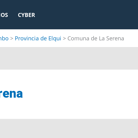
IOS
CYBER
mbo
>
Provincia de Elqui
>
Comuna de La Serena
rena