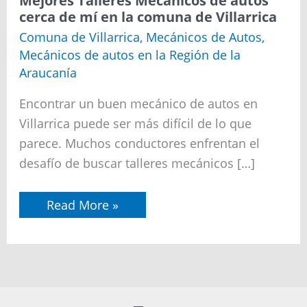
Mejores Talleres Mecánicos de autos
cerca de mí en la comuna de Villarrica
Comuna de Villarrica
,
Mecánicos de Autos
,
Mecánicos de autos en la Región de la
Araucanía
Encontrar un buen mecánico de autos en
Villarrica puede ser más difícil de lo que
parece. Muchos conductores enfrentan el
desafío de buscar talleres mecánicos […]
Mejores
Read More »
Talleres
Mecánicos
de
autos
cerca
de
mí
en