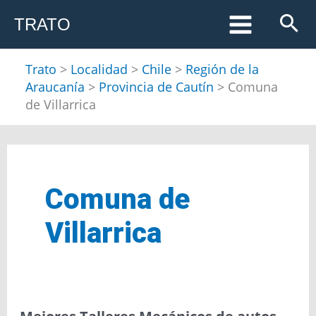
Ir
TRATO
al
contenido
Trato
>
Localidad
>
Chile
>
Región de la
Araucanía
>
Provincia de Cautín
>
Comuna
de Villarrica
Comuna de
Villarrica