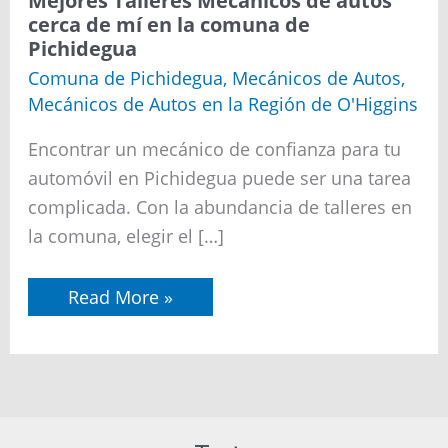
Mejores Talleres Mecánicos de autos
cerca de mí en la comuna de
Pichidegua
Comuna de Pichidegua
,
Mecánicos de Autos
,
Mecánicos de Autos en la Región de O'Higgins
Encontrar un mecánico de confianza para tu
automóvil en Pichidegua puede ser una tarea
complicada. Con la abundancia de talleres en
la comuna, elegir el […]
Mejores
Read More »
Talleres
Mecánicos
de
autos
cerca
de
mí
en