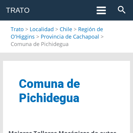
Ir
TRATO
al
contenido
Trato
>
Localidad
>
Chile
>
Región de
O'Higgins
>
Provincia de Cachapoal
>
Comuna de Pichidegua
Comuna de
Pichidegua