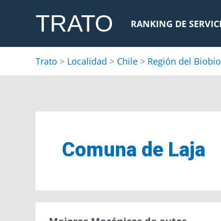
Ir
TRATO
al
RANKING DE SERVIC
contenido
Trato
>
Localidad
>
Chile
>
Región del Biobio
Comuna de Laja
Mejores