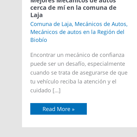
Mejores Mecánicos de autos
Mecánicos
cerca de mí en la comuna de
de
Laja
autos
cerca
Comuna de Laja
,
Mecánicos de Autos
,
de
Mecánicos de autos en la Región del
mí
en
Biobío
la
comuna
de
Encontrar un mecánico de confianza
Laja
puede ser un desafío, especialmente
cuando se trata de asegurarse de que
tu vehículo reciba la atención y el
cuidado […]
Read More »