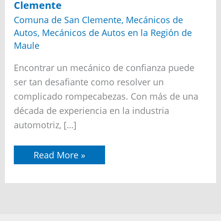
Clemente
Comuna de San Clemente
,
Mecánicos de
Autos
,
Mecánicos de Autos en la Región de
Maule
Encontrar un mecánico de confianza puede
ser tan desafiante como resolver un
complicado rompecabezas. Con más de una
década de experiencia en la industria
automotriz, […]
Mejores
Read More »
Talleres
Mecánicos
de
autos
cerca
de
mí