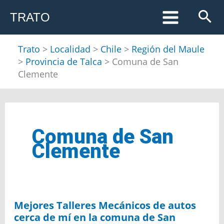
Ir
TRATO
al
contenido
Trato
>
Localidad
>
Chile
>
Región del Maule
>
Provincia de Talca
>
Comuna de San
Clemente
Comuna de San
Clemente
Mejores Talleres Mecánicos de autos
cerca de mí en la comuna de San