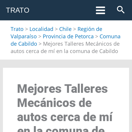
Ir
TRATO
al
contenido
Trato
>
Localidad
>
Chile
>
Región de
Valparaíso
>
Provincia de Petorca
>
Comuna
de Cabildo
>
Mejores Talleres Mecánicos de
autos cerca de mí en la comuna de Cabildo
Mejores Talleres
Mecánicos de
autos cerca de mí
en la comuna de