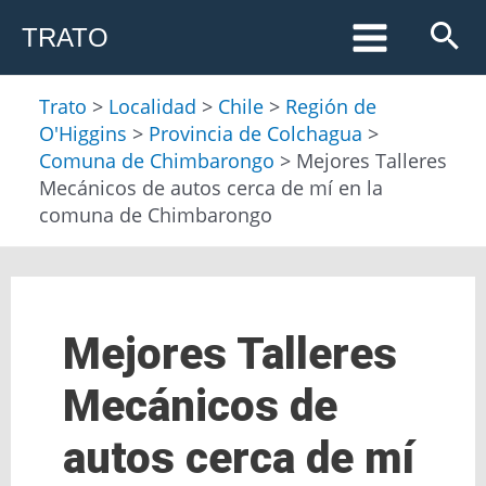
Ir
TRATO
al
contenido
Trato
>
Localidad
>
Chile
>
Región de
O'Higgins
>
Provincia de Colchagua
>
Comuna de Chimbarongo
>
Mejores Talleres
Mecánicos de autos cerca de mí en la
comuna de Chimbarongo
Escribe
Nombre*
Correo
Web
aquí...
electrónico*
Mejores Talleres
Mecánicos de
autos cerca de mí