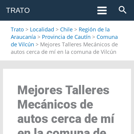
Ir
TRATO
al
contenido
Trato
>
Localidad
>
Chile
>
Región de la
Araucanía
>
Provincia de Cautín
>
Comuna
de Vilcún
>
Mejores Talleres Mecánicos de
autos cerca de mí en la comuna de Vilcún
Mejores Talleres
Mecánicos de
autos cerca de mí
en la comuna de