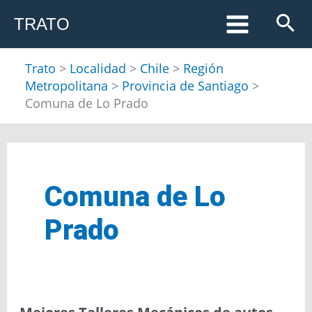
Ir
TRATO
al
contenido
Trato
>
Localidad
>
Chile
>
Región
Metropolitana
>
Provincia de Santiago
>
Comuna de Lo Prado
Comuna de Lo
Prado
Mejores