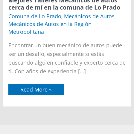
Mejores Talleres Mecánicos de autos
Talleres
cerca de mí en la comuna de Lo Prado
Mecánicos
de
Comuna de Lo Prado
,
Mecánicos de Autos
,
autos
Mecánicos de Autos en la Región
cerca
de
Metropolitana
mí
en
Encontrar un buen mecánico de autos puede
la
comuna
ser un desafío, especialmente si estás
de
buscando alguien confiable y experto cerca de
Lo
Prado
ti. Con años de experiencia […]
Read More »