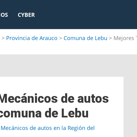
IOS
CYBER
>
Provincia de Arauco
>
Comuna de Lebu
>
Mejores 
 Mecánicos de autos
a comuna de Lebu
,
Mecánicos de autos en la Región del