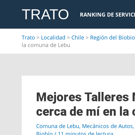
Ir
TRATO
al
RANKING DE SERVIC
contenido
Trato
>
Localidad
>
Chile
>
Región del Biobio
la comuna de Lebu
Mejores Talleres
cerca de mí en l
Comuna de Lebu
,
Mecánicos de Autos
Biobío
/
11 minutos de lectura