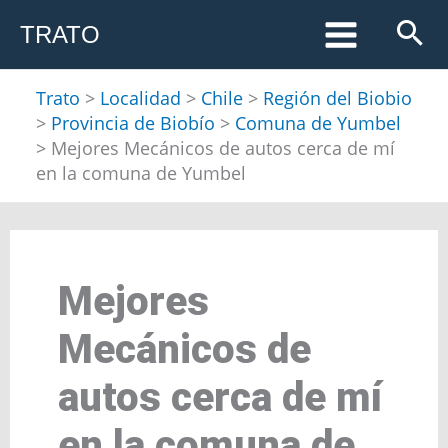
Ir
TRATO
al
contenido
Trato
>
Localidad
>
Chile
>
Región del Biobio
>
Provincia de Biobío
>
Comuna de Yumbel
>
Mejores Mecánicos de autos cerca de mí
en la comuna de Yumbel
Mejores
Mecánicos de
autos cerca de mí
en la comuna de